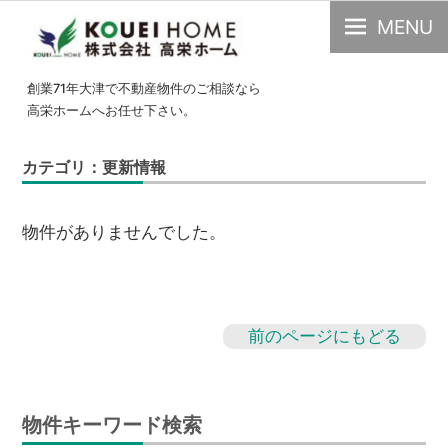
MENU
大
創業71年大津で不動産物件のご相談なら
津
高栄ホームへお任せ下さい。
市
の
カテゴリ：更新情報
不
動
物件がありませんでした。
産・
中
古
物
前のページにもどる
件
の
こ
物件キーワード検索
と