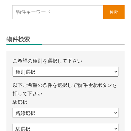
は
【イ
エ
ス
テ
物件検索
ー
シ
ョ
ご希望の種別を選択して下さい
ン
高
栄
以下ご希望の条件を選択して物件検索ボタンを
ホ
押して下さい
ー
駅選択
ム】