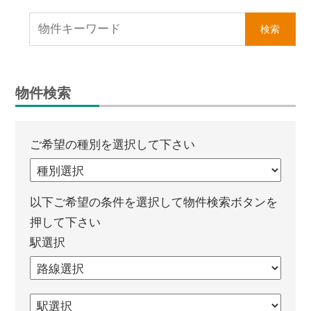
は
【イ
エ
ス
テ
物件検索
ー
シ
ョ
ご希望の種別を選択して下さい
ン
高
栄
以下ご希望の条件を選択して物件検索ボタンを
ホ
押して下さい
ー
駅選択
ム】