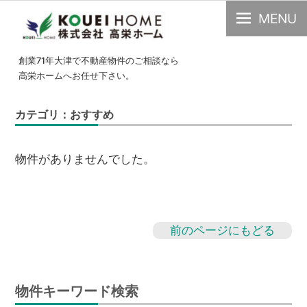
MENU
大
創業71年大津で不動産物件のご相談なら
津
高栄ホームへお任せ下さい。
市
の
カテゴリ：おすすめ
不
動
物件がありませんでした。
産・
中
古
物
前のページにもどる
件
の
こ
物件キーワード検索
と