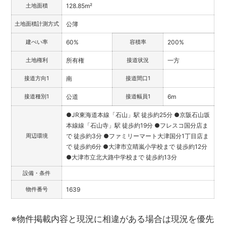
土地面積
128.85m²
土地面積計測方式
公簿
建ぺい率
60%
容積率
200%
土地権利
所有権
接道状況
一方
接道方向1
南
接道間口1
接道種別1
公道
接道幅員1
6m
●JR東海道本線「石山」駅 徒歩約25分 ●京阪石山坂
本線線「石山寺」駅 徒歩約19分 ●フレスコ国分店ま
周辺環境
で 徒歩約3分 ●ファミリーマート大津国分1丁目店ま
で 徒歩約6分 ●大津市立晴嵐小学校まで 徒歩約12分
●大津市立北大路中学校まで 徒歩約13分
設備・条件
物件番号
1639
※物件掲載内容と現況に相違がある場合は現況を優先