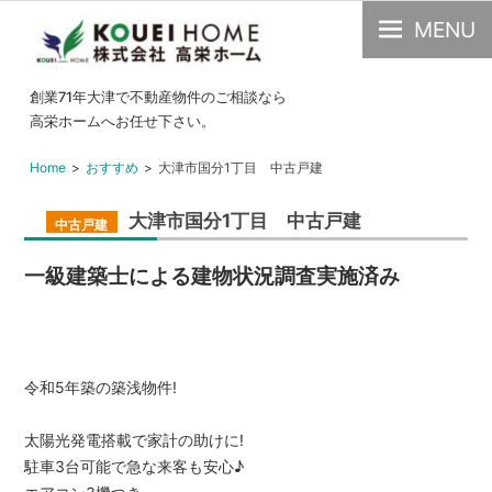
MENU
大
創業71年大津で不動産物件のご相談なら
津
高栄ホームへお任せ下さい。
市
Home
おすすめ
大津市国分1丁目 中古戸建
の
不
大津市国分1丁目 中古戸建
中古戸建
動
産・
一級建築士による建物状況調査実施済み
中
古
物
件
令和5年築の築浅物件!
の
こ
太陽光発電搭載で家計の助けに!
駐車3台可能で急な来客も安心♪
と