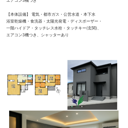
エアコン3機つき
は
【イ
【本体設備】 電気・都市ガス・公営水道・本下水
エ
浴室乾燥機・食洗器・太陽光発電・ディスポーザー・
ス
一階ハイドア・タッチレス水栓・タッチキー(玄関)、
テ
エアコン3機つき、シャッターあり
ー
シ
ョ
ン
高
栄
ホ
ー
ム】