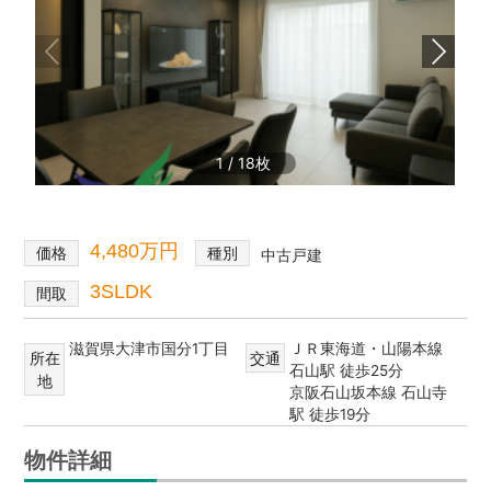
1
/
18
4,480万円
価格
種別
中古戸建
3SLDK
間取
滋賀県大津市国分1丁目
ＪＲ東海道・山陽本線
所在
交通
石山駅 徒歩25分
地
京阪石山坂本線 石山寺
駅 徒歩19分
物件詳細