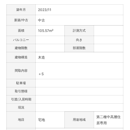
築年月
2023/11
新築/中古
中古
面積
105.57m²
計測方式
バルコニー
向き
建物階数
部屋階数
建物構造
木造
間取内容
＋S
駐車場
取引態様
引渡/入居時期
現況
第二種中高層住
地目
宅地
用途地域
居専用