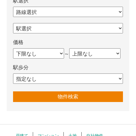
駅選択
価格
～
駅歩分
戸建て
マンション
土地
自社物件