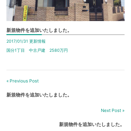
は
【イ
エ
ス
新規物件を追加いたしました。
テ
2017/01/31
更新情報
ー
シ
国分1丁目 中古戸建 2580万円
ョ
ン
高
Previous Post
栄
投
ホ
稿
新規物件を追加いたしました。
ー
ナ
ム】
Next Post
ビ
新規物件を追加いたしました。
ゲ