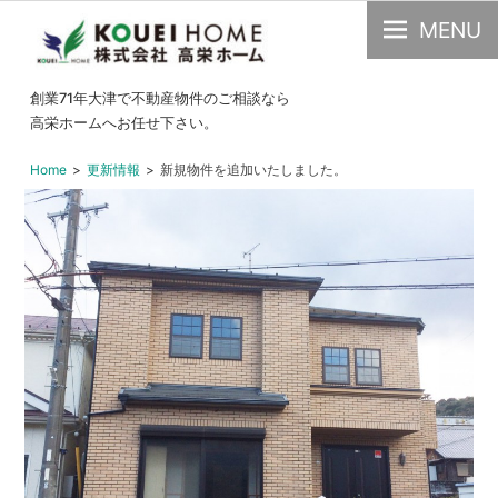
MENU
大
創業71年大津で不動産物件のご相談なら
津
高栄ホームへお任せ下さい。
市
Home
更新情報
新規物件を追加いたしました。
の
不
動
産・
中
古
物
件
の
こ
と