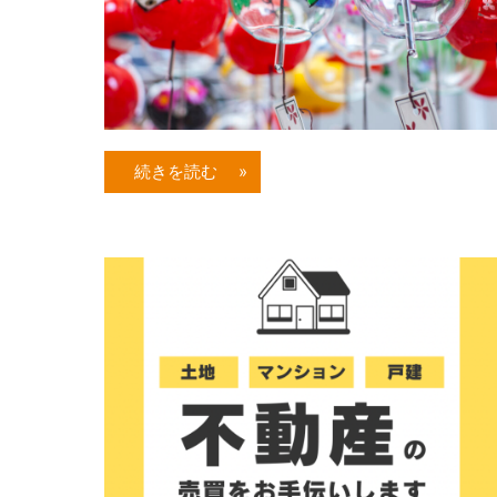
【イ
エ
ス
テ
ー
シ
続きを読む »
ョ
ン
高
栄
ホ
ー
ム】