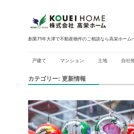
大
津
市
創業71年大津で不動産物件のご相談なら高栄ホーム
の
不
動
戸建て
マンション
土地
自社
産・
中
カテゴリー:
更新情報
古
物
件
の
こ
と
は