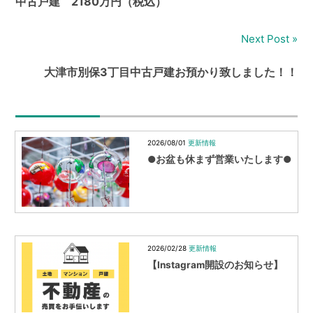
中古戸建 2180万円（税込）
ナ
ビ
Next Post
ゲ
大津市別保3丁目中古戸建お預かり致しました！！
ー
シ
ョ
2026/08/01
更新情報
●お盆も休まず営業いたします●
ン
2026/02/28
更新情報
【Instagram開設のお知らせ】