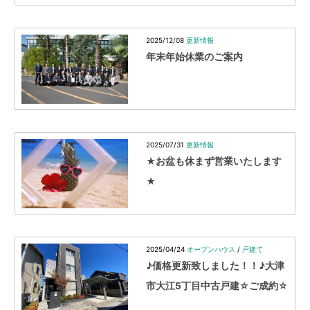
2025/12/08
更新情報
年末年始休業のご案内
2025/07/31
更新情報
★お盆も休まず営業いたします
★
2025/04/24
オープンハウス
/
戸建て
♪価格更新致しました！！♪大津
市大江5丁目中古戸建☆ご成約☆