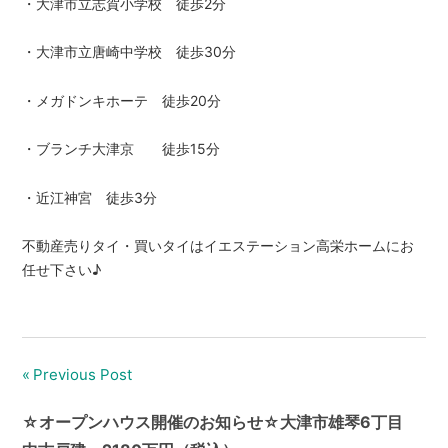
・大津市立志賀小学校 徒歩2分
・大津市立唐崎中学校 徒歩30分
・メガドンキホーテ 徒歩20分
・ブランチ大津京 徒歩15分
・近江神宮 徒歩3分
不動産売りタイ・買いタイはイエステーション高栄ホームにお
任せ下さい♪
Previous Post
投
稿
☆オープンハウス開催のお知らせ☆大津市雄琴6丁目