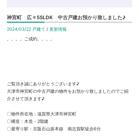
は
【イ
神宮町 広々5SLDK 中古戸建お預かり致しました♪
エ
ス
2024/03/22
戸建て
/
更新情報
テ
。。。。ご成約。。。。
ー
シ
ョ
ン
高
ご覧頂き誠にありがとうございます♪
栄
大津市神宮町の中古戸建の物件をお預かり致しましたのでご紹
ホ
介させて頂きます♪
ー
ム】
〇物件所在地：滋賀県大津市神宮町
〇構造：木造・2階建
〇最寄り駅：京阪石山坂本線 南志賀駅徒歩6分