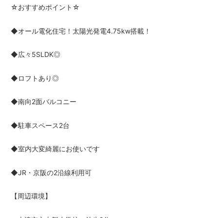
☆おすすめポイント☆
◆オール電化住宅！太陽光発電4.75kw搭載！
◆広々5SLDK◎
◆ロフトあり◎
◆南向2面バルコニー
◆駐車スペース2台
◆室内大変綺麗にお使いです
◆JR・京阪の2沿線利用可
【周辺環境】