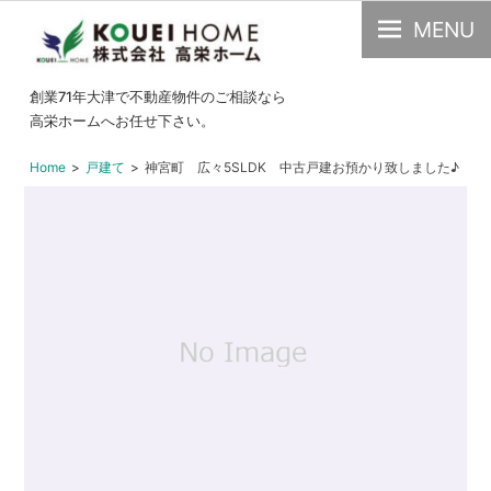
MENU
大
創業71年大津で不動産物件のご相談なら
津
高栄ホームへお任せ下さい。
市
Home
戸建て
神宮町 広々5SLDK 中古戸建お預かり致しました♪
の
不
動
産・
中
古
物
件
の
こ
と