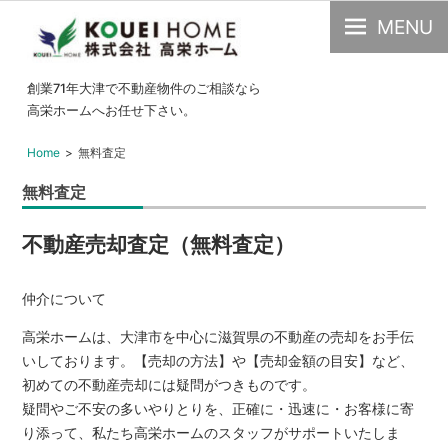
MENU
大
創業71年大津で不動産物件のご相談なら
津
高栄ホームへお任せ下さい。
市
Home
無料査定
の
不
無料査定
動
産・
不動産売却査定（無料査定）
中
古
仲介について
物
高栄ホームは、大津市を中心に滋賀県の不動産の売却をお手伝
件
いしております。【売却の方法】や【売却金額の目安】など、
の
初めての不動産売却には疑問がつきものです。
こ
疑問やご不安の多いやりとりを、正確に・迅速に・お客様に寄
と
り添って、私たち高栄ホームのスタッフがサポートいたしま