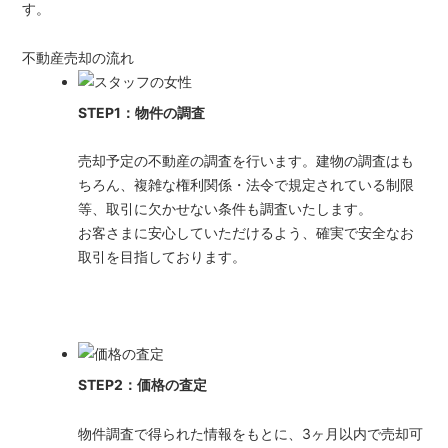
は
す。
【イ
不動産売却の流れ
エ
ス
STEP1：物件の調査
テ
ー
売却予定の不動産の調査を行います。建物の調査はも
シ
ちろん、複雑な権利関係・法令で規定されている制限
ョ
等、取引に欠かせない条件も調査いたします。
ン
お客さまに安心していただけるよう、確実で安全なお
高
取引を目指しております。
栄
ホ
ー
ム】
STEP2：価格の査定
物件調査で得られた情報をもとに、3ヶ月以内で売却可