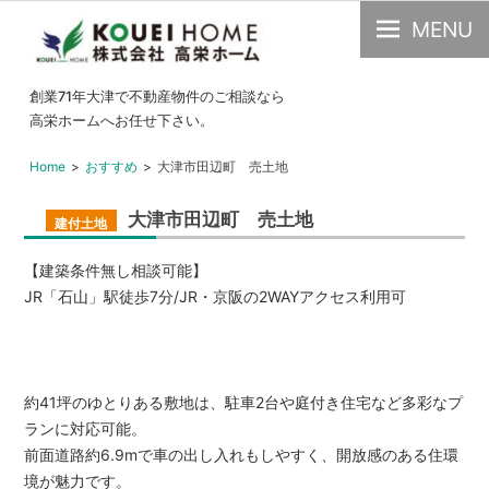
MENU
大
創業71年大津で不動産物件のご相談なら
津
高栄ホームへお任せ下さい。
市
Home
おすすめ
大津市田辺町 売土地
の
不
大津市田辺町 売土地
建付土地
動
産・
【建築条件無し相談可能】
中
JR「石山」駅徒歩7分/JR・京阪の2WAYアクセス利用可
古
物
件
約41坪のゆとりある敷地は、駐車2台や庭付き住宅など多彩なプ
の
ランに対応可能。
こ
前面道路約6.9mで車の出し入れもしやすく、開放感のある住環
と
境が魅力です。