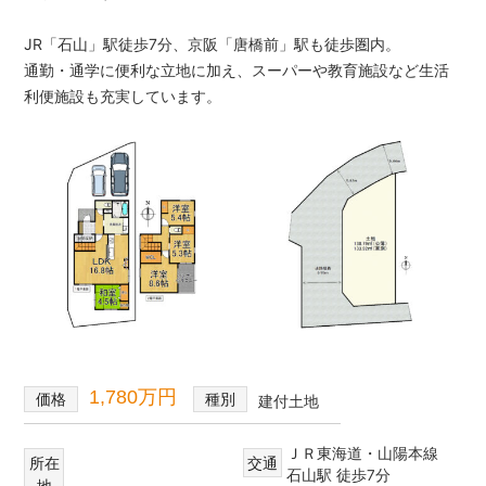
は
【イ
JR「石山」駅徒歩7分、京阪「唐橋前」駅も徒歩圏内。
エ
通勤・通学に便利な立地に加え、スーパーや教育施設など生活
ス
利便施設も充実しています。
テ
ー
シ
ョ
ン
高
栄
1
/
1
ホ
ー
ム】
1,780万円
価格
種別
建付土地
ＪＲ東海道・山陽本線
所在
交通
石山駅 徒歩7分
地