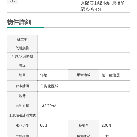
京阪石山坂本線 唐橋前
駅 徒歩4分
物件詳細
駐車場
取引態様
引渡/入居時期
現況
地目
宅地
用途地域
第一種住居
都市計画
市街化区域
地勢
土地面積
138.79m²
土地面積計測方式
建ぺい率
60%
容積率
200%
土地権利
接道状況
一方