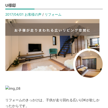
は
U様邸
【イ
2017/04/01
お客様の声
/
リフォーム
エ
ス
テ
ー
シ
ョ
ン
高
栄
ホ
ー
ム】
リフォームのきっかけは、子供が走り回れる広いLDKが欲しか
ったからです。