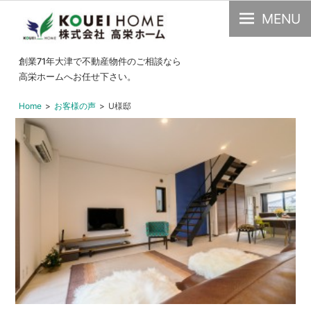
MENU
大
創業71年大津で不動産物件のご相談なら
津
高栄ホームへお任せ下さい。
市
Home
お客様の声
U様邸
の
不
動
産・
中
古
物
件
の
こ
と