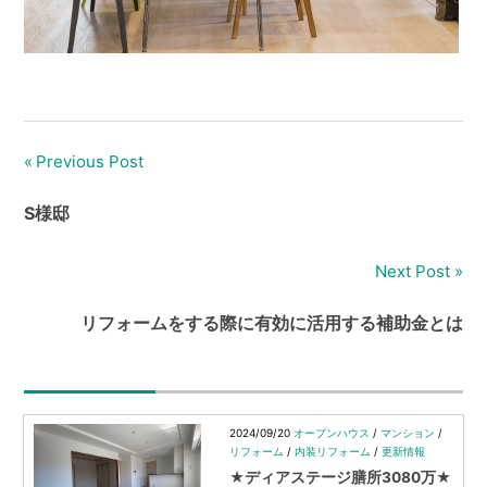
Previous Post
投
稿
S様邸
ナ
Next Post
ビ
リフォームをする際に有効に活用する補助金とは
ゲ
ー
シ
2024/09/20
オープンハウス
/
マンション
/
リフォーム
/
内装リフォーム
/
更新情報
ョ
★ディアステージ膳所3080万★