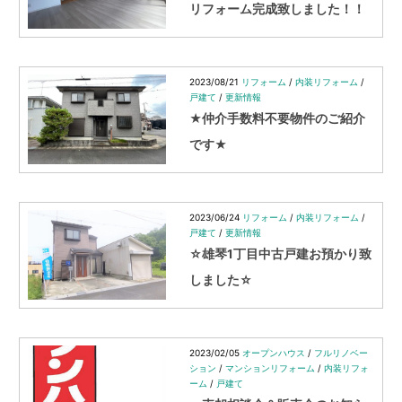
ン
リフォーム完成致しました！！
2023/08/21
リフォーム
/
内装リフォーム
/
戸建て
/
更新情報
★仲介手数料不要物件のご紹介
です★
2023/06/24
リフォーム
/
内装リフォーム
/
戸建て
/
更新情報
☆雄琴1丁目中古戸建お預かり致
しました☆
2023/02/05
オープンハウス
/
フルリノベー
ション
/
マンションリフォーム
/
内装リフォ
ーム
/
戸建て