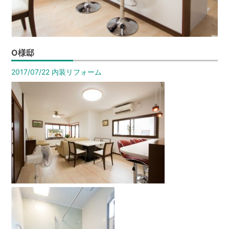
は
【イ
エ
ス
O様邸
テ
2017/07/22
内装リフォーム
ー
シ
ョ
ン
高
栄
ホ
ー
ム】