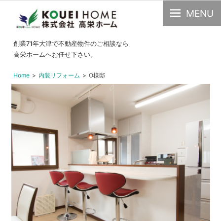
MENU
大
創業71年大津で不動産物件のご相談なら
津
高栄ホームへお任せ下さい。
市
Home
内装リフォーム
O様邸
の
不
動
産・
中
古
物
件
の
こ
と