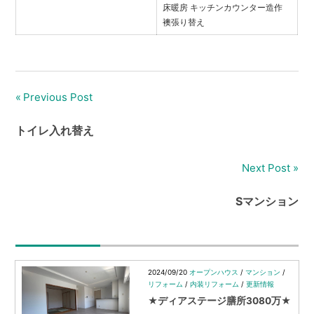
床暖房 キッチンカウンター造作
襖張り替え
Previous Post
投
稿
トイレ入れ替え
ナ
Next Post
ビ
Sマンション
ゲ
ー
シ
2024/09/20
オープンハウス
/
マンション
/
リフォーム
/
内装リフォーム
/
更新情報
ョ
★ディアステージ膳所3080万★