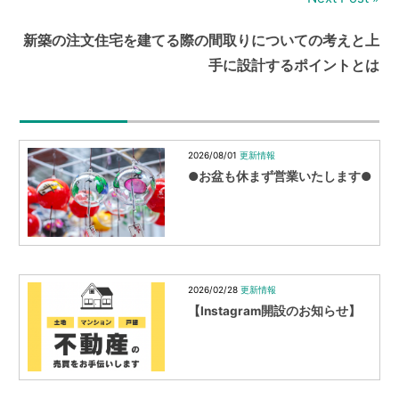
ビ
新築の注文住宅を建てる際の間取りについての考えと上
ゲ
手に設計するポイントとは
ー
シ
ョ
2026/08/01
更新情報
●お盆も休まず営業いたします●
ン
2026/02/28
更新情報
【Instagram開設のお知らせ】