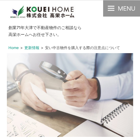
MENU
大
創業71年大津で不動産物件のご相談なら
津
高栄ホームへお任せ下さい。
市
Home
更新情報
安い中古物件を購入する際の注意点について
の
不
動
産・
中
古
物
件
の
こ
と