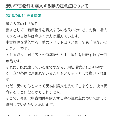
は
安い中古物件を購入する際の注意点について
【イ
2018/06/14
更新情報
エ
ス
最近人気の中古物件。
テ
新居として、新築物件を購入するのも良いけれど、お得に購入
できる中古物件は今多くの方が望んでいます。
ー
中古物件を購入する一番のメリットは何と言っても「値段が安
シ
いこと」です。
ョ
同じ間取り、同じ広さの新築物件と中古物件を比較すれば一目
ン
瞭然です。
高
それに、既に建っている家ですから、周辺環境がわかりやす
栄
く、立地条件に恵まれていることもメリットとして挙げられま
ホ
す。
ー
ただ、安いからといって安易に購入を決めてしまうと、後々後
悔することになるかもしれません。
ム】
そこで、今回は中古物件を購入する際の注意点について詳しく
説明していきたいと思います。