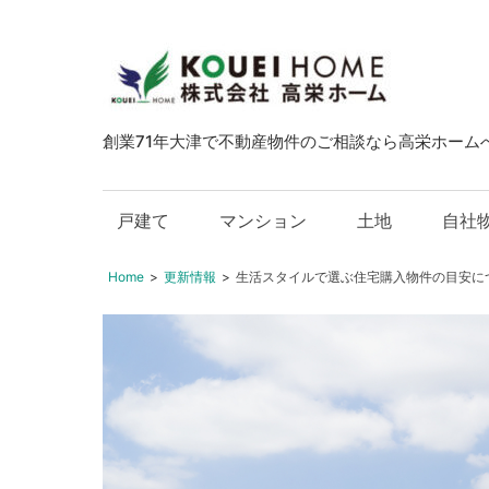
大
津
市
創業71年大津で不動産物件のご相談なら高栄ホーム
の
不
動
戸建て
マンション
土地
自社
産・
中
Home
更新情報
生活スタイルで選ぶ住宅購入物件の目安に
古
物
件
の
こ
と
は