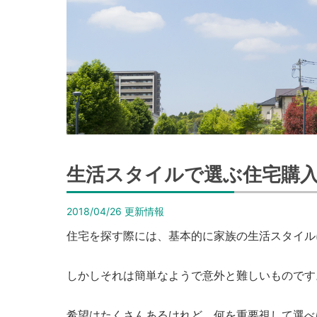
【イ
エ
ス
テ
ー
シ
ョ
ン
高
生活スタイルで選ぶ住宅購
栄
ホ
2018/04/26
更新情報
ー
住宅を探す際には、基本的に家族の生活スタイル
ム】
しかしそれは簡単なようで意外と難しいものです
希望はたくさんあるけれど、何を重要視して選べ