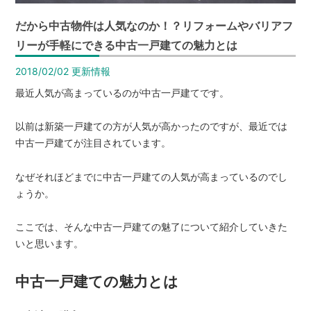
は
【イ
だから中古物件は人気なのか！？リフォームやバリアフ
エ
リーが手軽にできる中古一戸建ての魅力とは
ス
2018/02/02
更新情報
テ
最近人気が高まっているのが中古一戸建てです。
ー
シ
以前は新築一戸建ての方が人気が高かったのですが、最近では
ョ
中古一戸建てが注目されています。
ン
高
なぜそれほどまでに中古一戸建ての人気が高まっているのでし
栄
ょうか。
ホ
ここでは、そんな中古一戸建ての魅了について紹介していきた
ー
いと思います。
ム】
中古一戸建ての魅力とは