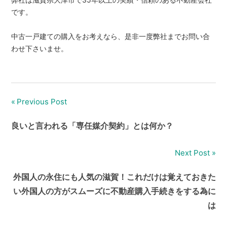
です。
中古一戸建ての購入をお考えなら、是非一度弊社までお問い合
わせ下さいませ。
Previous Post
投
稿
良いと言われる「専任媒介契約」とは何か？
ナ
Next Post
ビ
外国人の永住にも人気の滋賀！これだけは覚えておきた
ゲ
い外国人の方がスムーズに不動産購入手続きをする為に
ー
は
シ