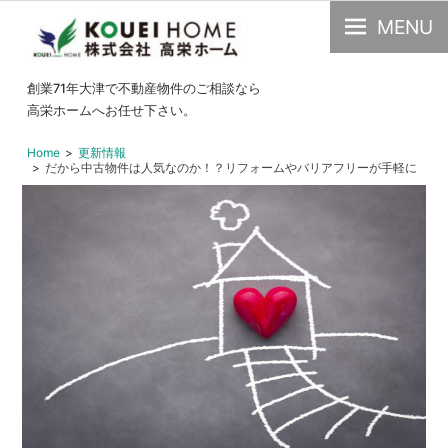
MENU
大
創業71年大津で不動産物件のご相談なら
津
高栄ホームへお任せ下さい。
市
Home
更新情報
の
だから中古物件は人気なのか！？リフォームやバリアフリーが手軽に
できる中古一戸建ての魅力とは
不
動
産・
中
古
物
件
の
こ
と